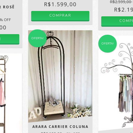
R$2.599,00
R$1.599,00
R ROSÊ
R$2.1
COMPRAR
% OFF
COMP
,00
OFERTA!
OFERTA!
ARARA CARRIER COLUNA