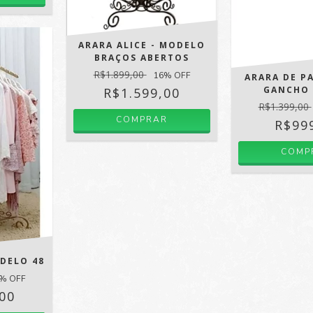
ARARA ALICE - MODELO
BRAÇOS ABERTOS
R$1.899,00
16
% OFF
ARARA DE P
GANCHO
R$1.599,00
R$1.399,00
COMPRAR
R$99
COMP
DELO 48
% OFF
,00