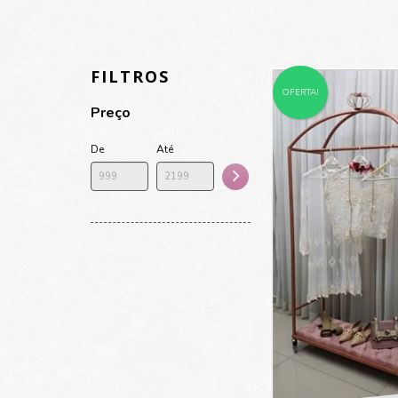
FILTROS
OFERTA!
Preço
De
Até