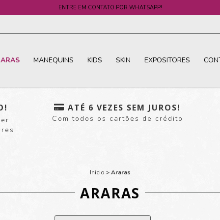
ENTRE EM CONTATO POR WHATSAPP!
RARAS
MANEQUINS
KIDS
SKIN
EXPOSITORES
CON
O!
ATÉ 6 VEZES SEM JUROS!
Com todos os cartões de crédito
uer
ores
Início
>
Araras
ARARAS