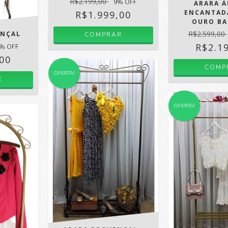
R$2.199,00
9
% OFF
ARARA 
ENCANTADA
R$1.999,00
OURO B
R$2.599,00
ENÇAL
R$2.1
% OFF
,00
OFERTA!
R
OFERTA!