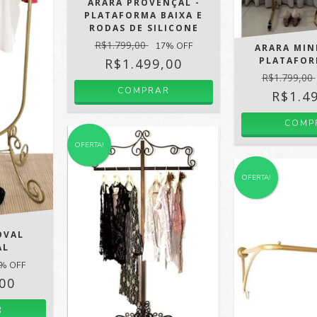
ARARA PROVENÇAL -
PLATAFORMA BAIXA E
RODAS DE SILICONE
R$1.799,00
17
% OFF
ARARA MIN
PLATAFOR
R$1.499,00
R$1.799,00
COMPRAR
R$1.4
COMP
OFERTA!
OFERTA!
OVAL
AL
% OFF
,00
R